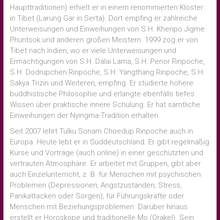
Haupttraditionen) erhielt er in einem renommierten Kloster
in Tibet (Larung Gar in Serta). Dort empfing er zahlreiche
Unterweisungen und Einweihungen von S.H. Khenpo Jigme
Phuntsok und anderen großen Meistern. 1999 zog er von
Tibet nach Indien, wo er viele Unterweisungen und
Ermächtigungen von S.H. Dalai Lama, S.H. Penor Rinpoche,
S.H. Dodrupchen Rinpoche, S.H. Yangthang Rinpoche, S.H.
Sakya Trizin und Weiteren, empfing. Er studierte höhere
buddhistische Philosophie und erlangte ebenfalls tiefes
Wissen über praktische innere Schulung. Er hat sämtliche
Einweihungen der Nyingma-Tradition erhalten.
Seit 2007 lehrt Tulku Sonam Choedup Rinpoche auch in
Europa. Heute lebt er in Süddeutschland. Er gibt regelmäßig
Kurse und Vorträge (auch online) in einer geschützten und
vertrauten Atmosphäre. Er arbeitet mit Gruppen, gibt aber
auch Einzelunterricht, z. B. für Menschen mit psychischen
Problemen (Depressionen, Angstzuständen, Stress,
Panikattacken oder Sorgen), für Führungskräfte oder
Menschen mit Beziehungsproblemen. Darüber hinaus
erstellt er Horoskope und traditionelle Mo (Orakel). Sein