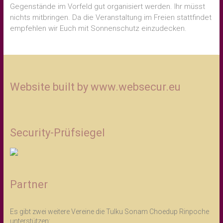
Gegenstände im Vorfeld gut organisiert werden. Ihr müsst
nichts mitbringen. Da die Veranstaltung im Freien stattfindet
empfehlen wir Euch mit Sonnenschutz einzudecken.
Website built by www.websecur.eu
Security-Prüfsiegel
Partner
Es gibt zwei weitere Vereine die Tulku Sonam Choedup Rinpoche
unterstützen: