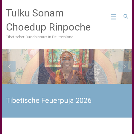
Skip
to
Tulku Sonam
content
Choedup Rinpoche
Tibetischer Buddhismus in Deutschland
Tibetische Feuerpuja 2026