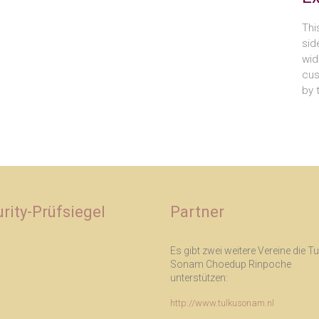
Thi
sid
wid
cus
by 
rity-Prüfsiegel
Partner
Es gibt zwei weitere Vereine die T
Sonam Choedup Rinpoche
unterstützen:
http://www.tulkusonam.nl