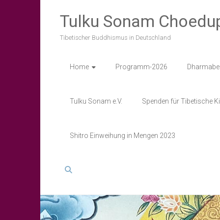
Skip
to
Tulku Sonam Choedu
content
Tibetischer Buddhismus in Deutschland
Home
Programm-2026
Dharmabel
Tulku Sonam e.V.
Spenden für Tibetische K
Shitro Einweihung in Mengen 2023